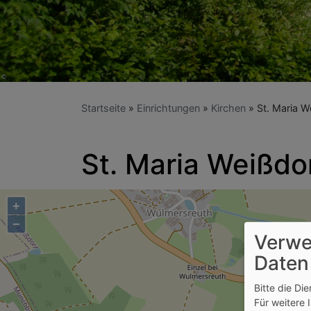
Startseite
Einrichtungen
Kirchen
St. Maria W
St. Maria Weißdo
+
−
Verwe
Daten
Bitte die Di
Für weitere 