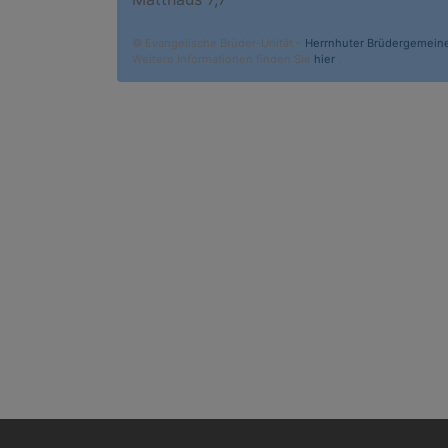
© Evangelische Brüder-Unität –
Herrnhuter Brüdergemein
Weitere Informationen finden Sie
hier
.
Hauptnavigation