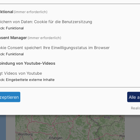
ktional
(immer erforderlich)
ichern von Daten: Cookie für die Benutzersitzung
ck
:
Funktional
sent Manager
(immer erforderlich)
kie Consent speichert Ihre Einwilligungsstatus im Browser
ck
:
Funktional
bindung von Youtube-Videos
Gebiet der Pfarrei
Da
gt Videos von Youtube
ck
:
Eingebettete externe Inhalte
+
−
zeptieren
Alle 
Reali