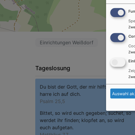
Fun
Spe
Zwe
Con
Einrichtungen Weißdorf
Coo
Zwe
Ein
Tageslosung
Zei
Zwe
Du bist der Gott, der mir hilft; täglich
harre ich auf dich.
Auswahl ak
Psalm 25,5
Bittet, so wird euch gegeben; suchet, so
werdet ihr finden; klopfet an, so wird
euch aufgetan.
Matthäus 7,7