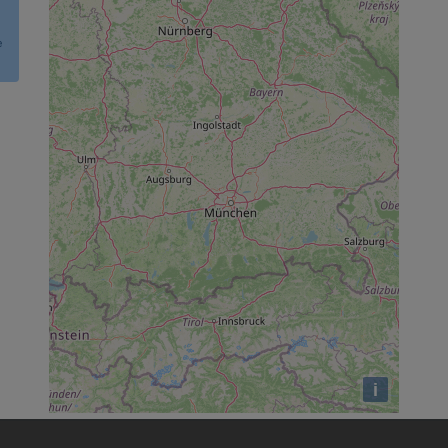
e
i
Fußbereichsmenü
Be