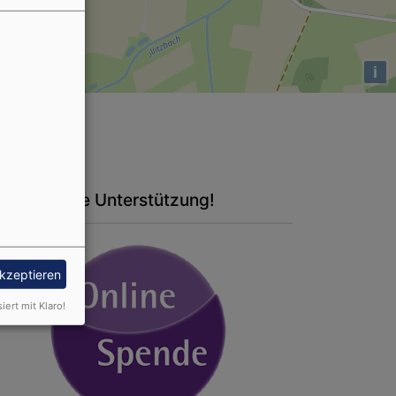
i
nke für die Unterstützung!
akzeptieren
siert mit Klaro!