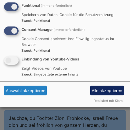
Funktional
(immer erforderlich)
Speichern von Daten: Cookie für die Benutzersitzung
Zweck
:
Funktional
Consent Manager
(immer erforderlich)
Cookie Consent speichert Ihre Einwilligungsstatus im
Browser
Zweck
:
Funktional
Was? Im Kindergottesdienst erleben Kinder biblische
Einbindung von Youtube-Videos
Geschichten auf spielerische Weise. Es wird gesungen,
gebastelt, erzählt und gemeinsam entdeckt, was der
Zeigt Videos von Youtube
Zweck
:
Eingebettete externe Inhalte
Glaube bedeutet – kindgerecht und mit viel
Auswahl akzeptieren
Alle akzeptieren
Tageslosung
Realisiert mit Klaro!
Jauchze, du Tochter Zion! Frohlocke, Israel! Freue
dich und sei fröhlich von ganzem Herzen, du